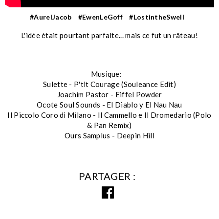
#AurelJacob
#EwenLeGoff
#LostintheSwell
L'idée était pourtant parfaite... mais ce fut un râteau!
Musique:
Sulette - P'tit Courage (Souleance Edit)
Joachim Pastor - Eiffel Powder
Ocote Soul Sounds - El Diablo y El Nau Nau
Il Piccolo Coro di Milano - Il Cammello e Il Dromedario (Polo
& Pan Remix)
Ours Samplus - Deepin Hill
PARTAGER