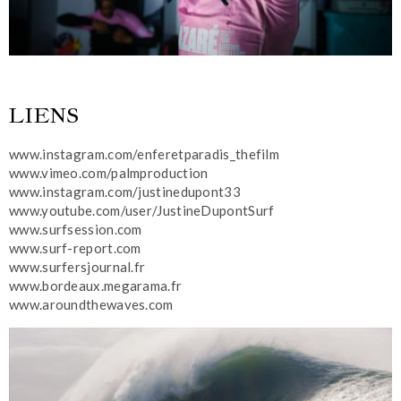
LIENS
www.instagram.com/enferetparadis_thefilm
www.vimeo.com/palmproduction
www.instagram.com/justinedupont33
www.youtube.com/user/JustineDupontSurf
www.surfsession.com
www.surf-report.com
www.surfersjournal.fr
www.bordeaux.megarama.fr
www.aroundthewaves.com