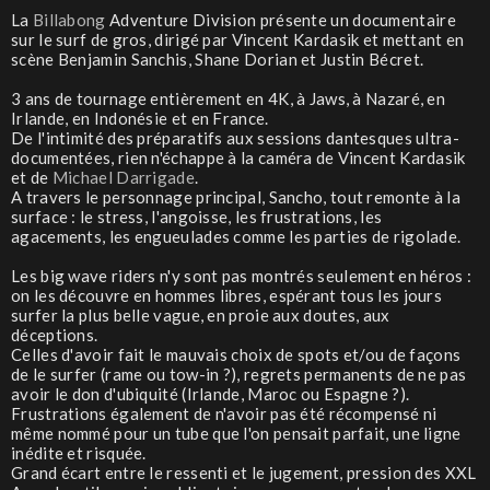
La
Billabong
Adventure Division présente un documentaire
sur le surf de gros, dirigé par Vincent Kardasik et mettant en
scène Benjamin Sanchis, Shane Dorian et Justin Bécret.
3 ans de tournage entièrement en 4K, à Jaws, à Nazaré, en
Irlande, en Indonésie et en France.
De l'intimité des préparatifs aux sessions dantesques ultra-
documentées, rien n'échappe à la caméra de Vincent Kardasik
et de
Michael Darrigade
.
A travers le personnage principal, Sancho, tout remonte à la
surface : le stress, l'angoisse, les frustrations, les
agacements, les engueulades comme les parties de rigolade.
Les big wave riders n'y sont pas montrés seulement en héros :
on les découvre en hommes libres, espérant tous les jours
surfer la plus belle vague, en proie aux doutes, aux
déceptions.
Celles d'avoir fait le mauvais choix de spots et/ou de façons
de le surfer (rame ou tow-in ?), regrets permanents de ne pas
avoir le don d'ubiquité (Irlande, Maroc ou Espagne ?).
Frustrations également de n'avoir pas été récompensé ni
même nommé pour un tube que l'on pensait parfait, une ligne
inédite et risquée.
Grand écart entre le ressenti et le jugement, pression des XXL