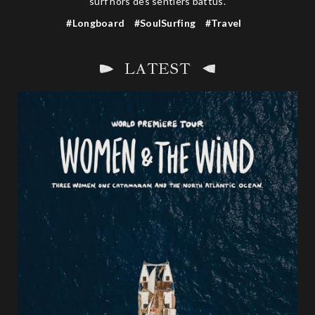
surf hors des sentiers battus.
#Longboard
#SoulSurfing
#Travel
LATEST