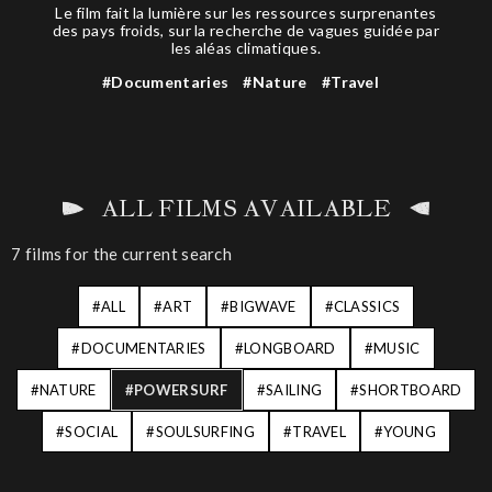
Le film fait la lumière sur les ressources surprenantes
des pays froids, sur la recherche de vagues guidée par
les aléas climatiques.
#Documentaries
#Nature
#Travel
ALL FILMS AVAILABLE
7 films for the current search
Tags (field_taxonomy_terms)
ALL
ART
BIGWAVE
CLASSICS
DOCUMENTARIES
LONGBOARD
MUSIC
NATURE
POWERSURF
SAILING
SHORTBOARD
SOCIAL
SOULSURFING
TRAVEL
YOUNG